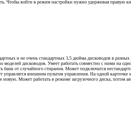
оить. Чтобы войти в режим настройки нужно удерживая правую к
ндартных и не очень стандартных 3,5 дюйма дисководов в разны
во моделей дисководов. Умеет работать совместно с ними на о
ь банк от случайного стирания. Может подключатся нестандарт
 управлятся внешним пультом управления. На одной карточке м
 новую. Может работать в режиме загрузочного диска, потом ав