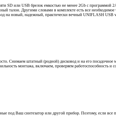
памяти SD или USB брелок емкостью не менее 2Gb с программой
йный талон. Другими словами в комплекте есть все необходимое
овод на новый, надежный, практически вечный UNIFLASH USB v
осто. Снимаем штатный (родной) дисковод и на его посадочное 
льность монтажа, включаем, проверяем работоспособность и соб
е под Ваш синтезатор или другой прибор. Поэтому, если все пр