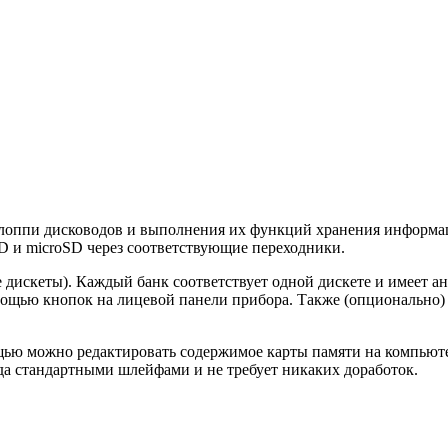
лоппи дисководов и выполнения их функций хранения информации
iSD и microSD через соответствующие переходники.
 дискеты). Каждый банк соответствует одной дискете и имеет ан
омощью кнопок на лицевой панели прибора. Также (опционально
щью можно редактировать содержимое карты памяти на компьюте
да стандартными шлейфами и не требует никаких доработок.